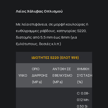
Λείος Χάλυβας Οπλισμού
Με λεία επιφάνεια, σε μορφή κουλούρας ή
ευθύγραμμες ράβδους, κατηγορίας S220,
διατομής από 5,5 mm έως 8mm (για
ξυλότυπους, δεσιές κ.λ.π.)
ΙΔΙΟΤΗΤΕΣ S220 (ΕΛΟΤ 959)
ΟΡΙΟ
ΑΝΤΟΧΗ ΣΕ
ΧΗΜΙΚΗ
ΥΛΙΚΟ
ΔΙΑΡΡΟΗΣ
ΕΦΕΛΚΥΣΜΟ
ΣΥΣΤΑΣΗ
(ΜΡ a)
(ΜΡ a)
(%)
C: 0.08-
0.12 Mn:
0.50 Si: