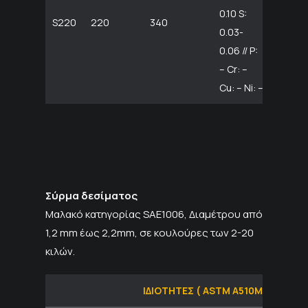
0.10 S:
S220
220
340
0.03-
0.06 // P:
– Cr: –
Cu: – Ni: –
Σύρμα δεσίματος
Μαλακό κατηγορίας SAE1006, Διαμέτρου από
1,2 mm έως 2,2mm, σε κουλούρες των 2-20
κιλών.
ΙΔΙΟΤΗΤΕΣ ( ASTM A510M)