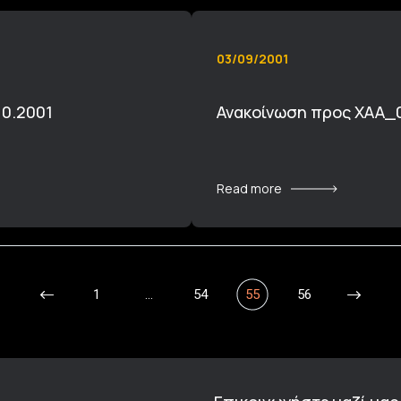
03/09/2001
10.2001
Ανακοίνωση προς ΧΑΑ_
Read more
1
…
54
55
56