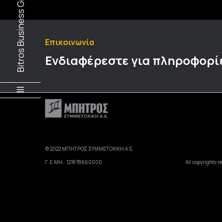
Επικοινωνία
Ενδιαφέρεστε για πληροφορί
© 2022 ΜΠΗΤΡΟΣ ΣΥΜΜΕΤΟΧΙΚΗ Α.Ε.
Γ.Ε.ΜΗ.: 121878660000
All copyrights r