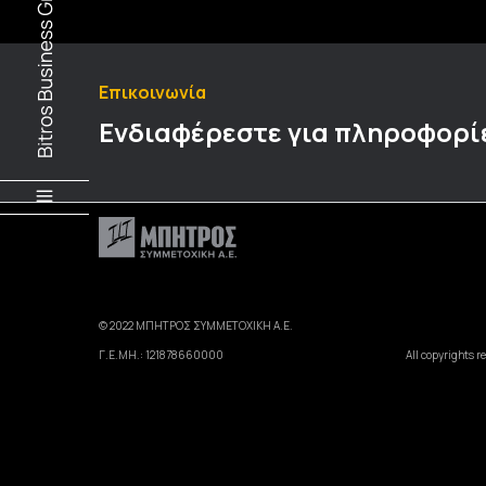
Επικοινωνία
Ενδιαφέρεστε για πληροφορί
© 2022 ΜΠΗΤΡΟΣ ΣΥΜΜΕΤΟΧΙΚΗ Α.Ε.
Γ.Ε.ΜΗ.: 121878660000
All copyrights r