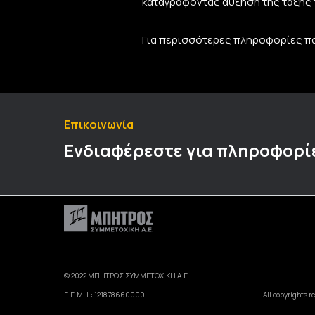
καταγράφοντας αύξηση της τάξης
Για περισσότερες πληροφορίες πα
Επικοινωνία
Ενδιαφέρεστε για πληροφορί
© 2022 ΜΠΗΤΡΟΣ ΣΥΜΜΕΤΟΧΙΚΗ Α.Ε.
Γ.Ε.ΜΗ.: 121878660000
All copyrights r