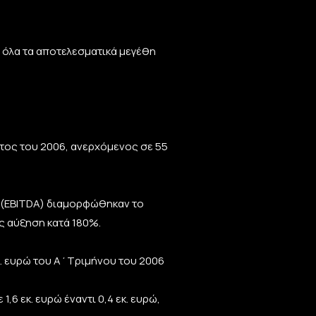
 όλα τα αποτελεσματικά μεγέθη
τος του 2006, ανερχόμενος σε 55
 (EBITDA) διαμορφώθηκαν το
ας αύξηση κατά 180%.
κ. ευρώ του Α΄Τριμήνου του 2006
6 εκ. ευρώ έναντι 0,4 εκ. ευρώ,