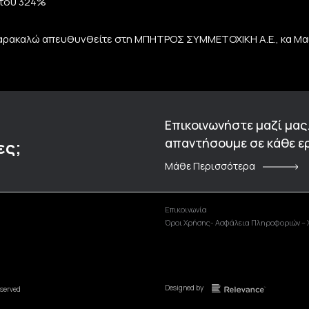
 του 324%
ρακαλώ απευθυνθείτε στη ΜΠΗΤΡΟΣ ΣΥΜΜΕΤΟΧΙΚΗ A.E., κα Μαίρ
Επικοινωνήστε μαζί μας
απαντήσουμε σε κάθε ερ
ες;
Μάθε Περισσότερα
Επικοινωνία
Όροι Χρήσης- Ασφάλεια Πληροφοριών – 
Designed by
eserved